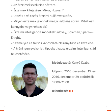
• Az érzelmek evolúciós háttere.
• Érzelmek kifejezése. Mikor, Hogyan?
• Utazás a változás érzelmi hullámvasútján.
• Milyen érzelmek jelennek meg a változás során. Mitől lesz
könnyebb vagy nehezebb?
• Érzelmi intelligencia modellek Salovey, Goleman, Sparow-
Knight.
• Személyes és társas kapcsolataink irányítása és kezelése.
• A tréningen gyakorlati tippeket kapsz érzelmi intelligenciád
fejlesztésére.
Modulvezető:
Kanyó Csaba
Időpont:
2016. december 15. és
2016. december 29. csütörtök
17:00-21:00
Jelentkezés
ITT