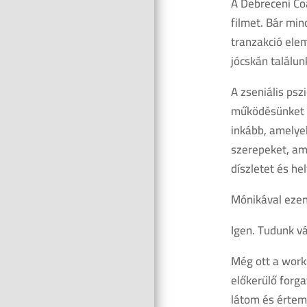
A Debreceni Coa
filmet. Bár min
tranzakció ele
jócskán találun
A zseniális ps
működésünket a
inkább, amelye
szerepeket, am
díszletet és he
Mónikával ezen
Igen. Tudunk v
Még ott a work
előkerülő forga
látom és értem