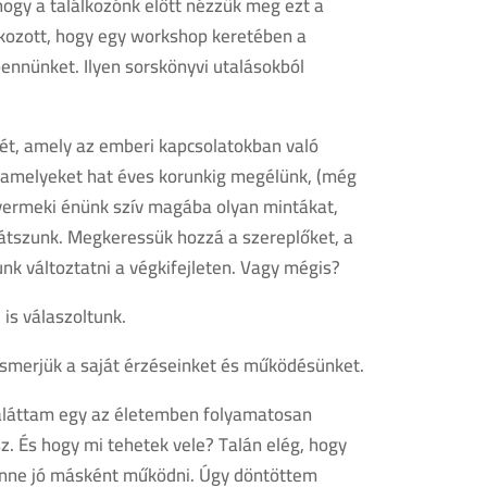
hogy a találkozónk előtt nézzük meg ezt a
alkozott, hogy egy workshop keretében a
ennünket. Ilyen sorskönyvi utalásokból
tét, amely az emberi kapcsolatokban való
, amelyeket hat éves korunkig megélünk, (még
yermeki énünk szív magába olyan mintákat,
átszunk. Megkeressük hozzá a szereplőket, a
unk változtatni a végkifejleten. Vagy mégis?
is válaszoltunk.
ismerjük a saját érzéseinket és működésünket.
ráláttam egy az életemben folyamatosan
sz. És hogy mi tehetek vele? Talán elég, hogy
 lenne jó másként működni. Úgy döntöttem