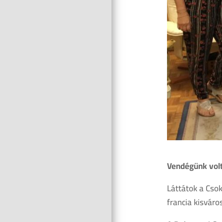
Vendégünk vol
Láttátok a Csok
francia kisváro