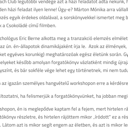
ch Club legutóbbi vendége azt a házi feladatot adta nekünk, 
den házi feladat ilyen lenne! Úgy-e? Márton Mónika arra váll
mzés egyik érdekes oldalával, a sorskönyvekkel ismertet meg b
k a Csokoládé című filmben.
zichológus Eric Berne alkotta meg a tranzakció elemzés elméle
z ún. én-állapotok dinamikájaként írja le. Azok az élmények
ket egyéves korunkig) meghatározóak egész életünk során. G
elyeket később amolyan forgatókönyv vázlatként mindig újraj
lyszínt, és bár sokféle vége lehet egy történetnek, mi nem tud
 az igazán személyes hangvételű workshopon erre a kérdésre 
áltoztatni, ha felismerjük a forgatókönyvünket, ha jobban meg
shopon, én is meglepődve kaptam fel a fejem, mert hirtelen 
tókönyv részletre, és hirtelen rájöttem mikor „íródott” ez a ré
. Látom azt is mikor segít engem az életben, és azt is mikor